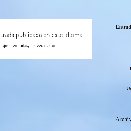
Entrad
trada publicada en este idioma
iquen entradas, las verás aquí.
Un
Archi